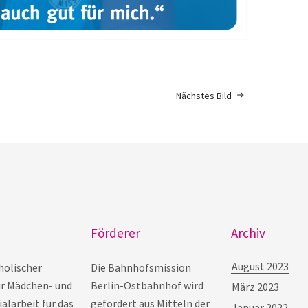
Nächstes Bild
Förderer
Archiv
August 2023
holischer
Die Bahnhofsmission
ür Mädchen- und
Berlin-Ostbahnhof wird
März 2023
alarbeit für das
gefördert aus Mitteln der
Januar 2022