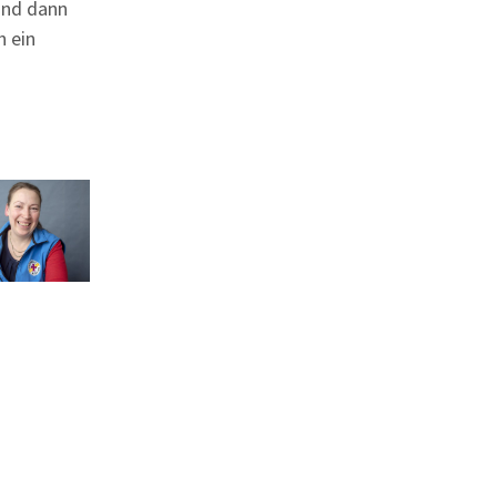
 und dann
h ein