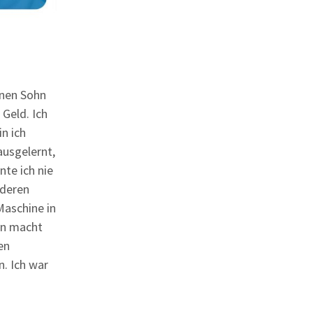
inen Sohn
Geld. Ich
in ich
ausgelernt,
te ich nie
nderen
Maschine in
lin macht
en
. Ich war