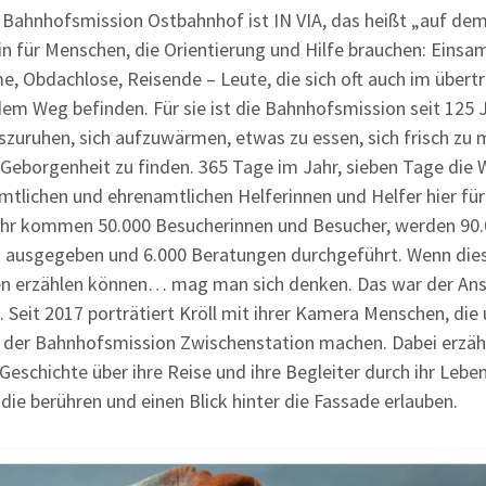
 Bahnhofsmission Ostbahnhof ist IN VIA, das heißt „auf de
ein für Menschen, die Orientierung und Hilfe brauchen: Einsam
e, Obdachlose, Reisende – Leute, die sich oft auch im über
dem Weg befinden. Für sie ist die Bahnhofsmission seit 125 
szuruhen, sich aufzuwärmen, etwas zu essen, sich frisch zu 
Geborgenheit zu finden. 365 Tage im Jahr, sieben Tage die 
mtlichen und ehrenamtlichen Helferinnen und Helfer hier für 
ahr kommen 50.000 Besucherinnen und Besucher, werden 90
n ausgegeben und 6.000 Beratungen durchgeführt. Wenn die
n erzählen können… mag man sich denken. Das war der Ans
. Seit 2017 porträtiert Kröll mit ihrer Kamera Menschen, di
n der Bahnhofsmission Zwischenstation machen. Dabei erzäh
Geschichte über ihre Reise und ihre Begleiter durch ihr Leben
 die berühren und einen Blick hinter die Fassade erlauben.