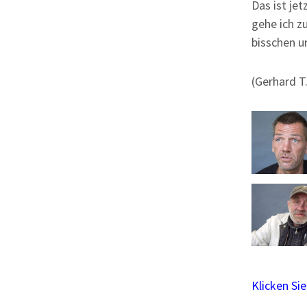
Das ist je
gehe ich z
bisschen u
(Gerhard T.
Klicken Si