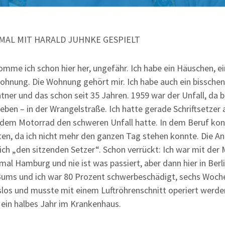
 MAL MIT HARALD JUHNKE GESPIELT
omme ich schon hier her, ungefähr. Ich habe ein Häuschen, e
ohnung. Die Wohnung gehört mir. Ich habe auch ein bisschen 
tner und das schon seit 35 Jahren. 1959 war der Unfall, da b
ieben – in der Wrangelstraße. Ich hatte gerade Schriftsetzer 
t dem Motorrad den schweren Unfall hatte. In dem Beruf konn
ten, da ich nicht mehr den ganzen Tag stehen konnte. Die A
ch „den sitzenden Setzer“. Schon verrückt: Ich war mit der 
imal Hamburg und nie ist was passiert, aber dann hier in Ber
Bums und ich war 80 Prozent schwerbeschädigt, sechs Woch
los und musste mit einem Luftröhrenschnitt operiert werden
ein halbes Jahr im Krankenhaus.