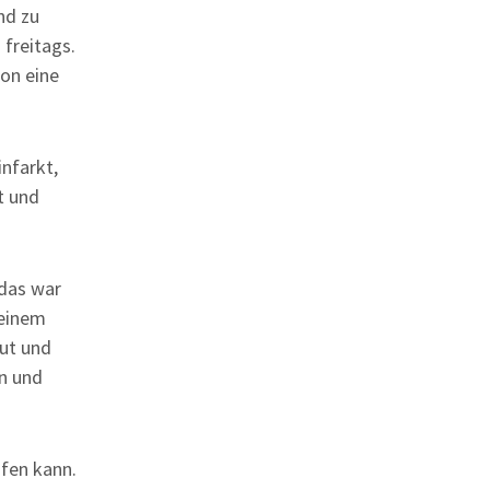
und zu
 freitags.
on eine
infarkt,
t und
 das war
 einem
lut und
en und
fen kann.