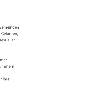
n Gemeinden
 Gebieten,
sexueller
mmer
 kümmern
r
r ihre