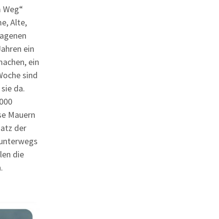
m Weg“
e, Alte,
tragenen
Jahren ein
machen, ein
Woche sind
sie da.
.000
se Mauern
atz der
e unterwegs
len die
.