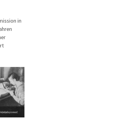
ission in
Jahren
her
rt