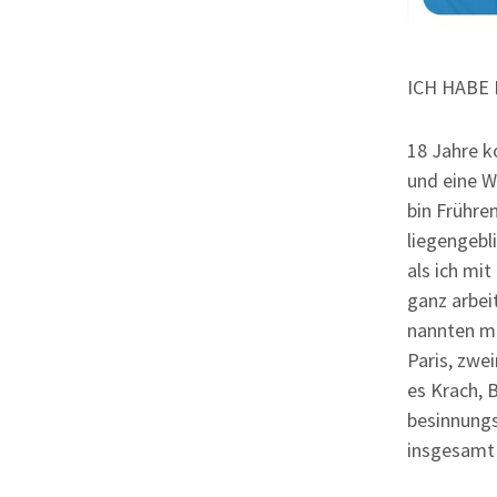
ICH HABE
18 Jahre k
und eine W
bin Frühren
liegengebl
als ich mi
ganz arbei
nannten mi
Paris, zwe
es Krach, 
besinnungs
insgesamt 